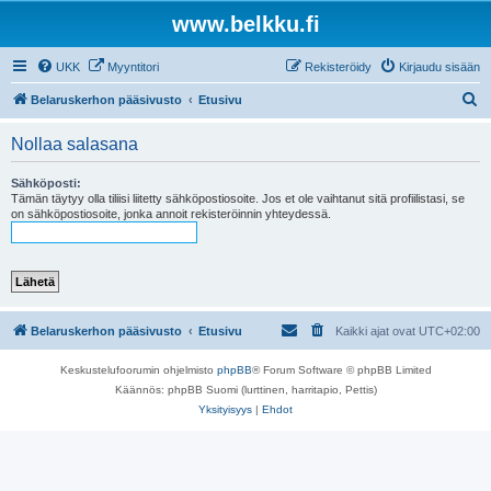
www.belkku.fi
UKK
Myyntitori
Rekisteröidy
Kirjaudu sisään
E
Belaruskerhon pääsivusto
Etusivu
t
Nollaa salasana
s
i
Sähköposti:
Tämän täytyy olla tiliisi liitetty sähköpostiosoite. Jos et ole vaihtanut sitä profiilistasi, se
on sähköpostiosoite, jonka annoit rekisteröinnin yhteydessä.
Belaruskerhon pääsivusto
Etusivu
Kaikki ajat ovat
UTC+02:00
Keskustelufoorumin ohjelmisto
phpBB
® Forum Software © phpBB Limited
Käännös: phpBB Suomi (lurttinen, harritapio, Pettis)
Yksityisyys
|
Ehdot