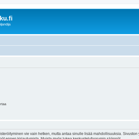
u.fi
ljandija
ertaa
isteröityminen vie vain hetken, mutta antaa sinulle lisää mahdollisuuksia. Sivuston y
tännöt ennen kirjautumista. Muista myös lukea keskustelufoorumin säännöt.