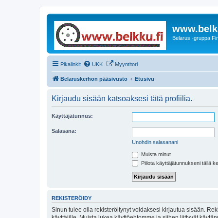
www.belkk
Belarus -gruppa Fin
Pikalinkit
UKK
Myyntitori
Belaruskerhon pääsivusto
Etusivu
Kirjaudu sisään katsoaksesi tätä profiilia.
Käyttäjätunnus:
Salasana:
Unohdin salasanani
Muista minut
Piilota käyttäjätunnukseni tällä k
REKISTERÖIDY
Sinun tulee olla rekisteröitynyt voidaksesi kirjautua sisään. Rek
käyttäjille. Muista lukea käyttöehtomme ja siihen liittyvät käy