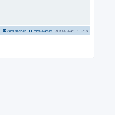
Viesti Ylläpidolle
Poista evästeet
Kaikki ajat ovat
UTC+02:00