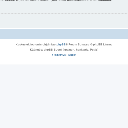
Keskustelufoorumin ohjelmisto
phpBB
® Forum Software © phpBB Limited
Käännös: phpBB Suomi (lurttinen, harritapio, Pettis)
Yksityisyys
|
Ehdot