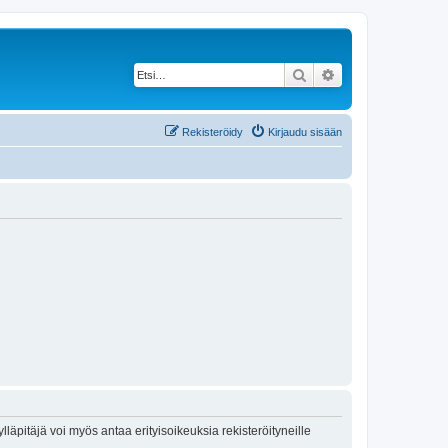
Etsi
Tarkennettu haku
Rekisteröidy
Kirjaudu sisään
lläpitäjä voi myös antaa erityisoikeuksia rekisteröityneille