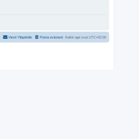
Viesti Ylläpidolle
Poista evästeet
Kaikki ajat ovat
UTC+02:00