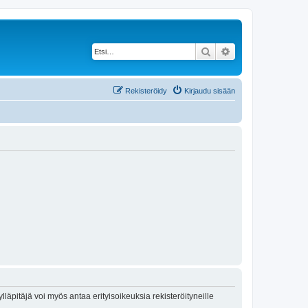
Etsi
Tarkennettu haku
Rekisteröidy
Kirjaudu sisään
lläpitäjä voi myös antaa erityisoikeuksia rekisteröityneille