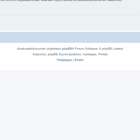
Keskustelufoorumin ohjelmisto
phpBB
® Forum Software © phpBB Limited
Käännös: phpBB Suomi (lurttinen, harritapio, Pettis)
Yksityisyys
|
Ehdot