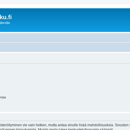
u.fi
ljandija
ertaa
isteröityminen vie vain hetken, mutta antaa sinulle lisää mahdollisuuksia. Sivuston y
tännöt ennen kirjautumista. Muista myös lukea keskustelufoorumin säännöt.