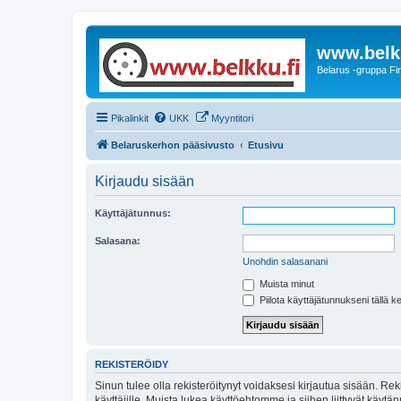
www.belkk
Belarus -gruppa Fin
Pikalinkit
UKK
Myyntitori
Belaruskerhon pääsivusto
Etusivu
Kirjaudu sisään
Käyttäjätunnus:
Salasana:
Unohdin salasanani
Muista minut
Piilota käyttäjätunnukseni tällä k
REKISTERÖIDY
Sinun tulee olla rekisteröitynyt voidaksesi kirjautua sisään. Rek
käyttäjille. Muista lukea käyttöehtomme ja siihen liittyvät käy